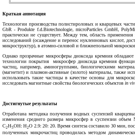
Краткая аннотация
Технологии производства полистироловых и кварцевых части
GbR - Produkte f.d.Biotechnologie, microParticles GmbH, PolyM
практически не существует. Между тем, область применения
исследований (осаждение и перенос нуклеиновых кислот, дост
микроструктур), в атомно-силовой и ближнепольной микроскоп
Однако прозрачные микросферы диоксида кремния обладают 
технологии покрытия микросфер диоксида кремния функци
частиц, например, аминогруппами, биологическими матери
(магнетит) и плазмон-активные (золото) материалы, также и
использовать такие частицы в качестве основы для микрос
исследовать магнитные свойства биологических объектов
in vi
Достигнутые результаты
Отработана методика получения водных суспензий кварцев
изменения среднего размера микросфер в суспензии объем
C
H
OH
:
H
O
2.9: 20: 20. Время синтеза составило 30 мин, 
2
5
2
полученных микрочастиц проводилась методом динамическ