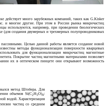
е действует много зарубежных компаний, таких как G.Kisker
, Inc. и многие другие. При этом в России рынка микрочастиц
тицы используются, например, при проведении биологических
нике (для создания двумерных и трехмерных полупроводниковых
 пассивными. Целью данной работы является создание новой
известны методы функционализации поверхности кварцевых
использовать для функционализации микрочастиц магнитные
агнетита. Покрытие частиц магнитными материалами позволяет
овании их в оптическом пинцете они открывают возможность
овался метод Штобера. Для
шении объемов
Si
(
C
H
O
)
:
2
5
4
нной водой. Характеризация
пензии частиц со средним